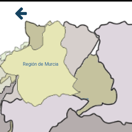
Comunidad de
Madrid
Región de Murcia
País Vasco/Euskadi
Catalunya
Comunitat Valenciana
Castilla-La Mancha