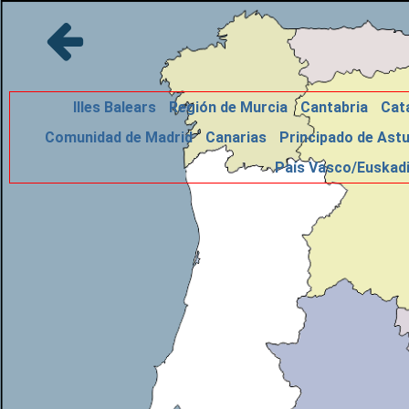
Illes Balears
Región de Murcia
Cantabria
Cat
Comunidad de Madrid
Canarias
Principado de Astu
País Vasco/Euskad