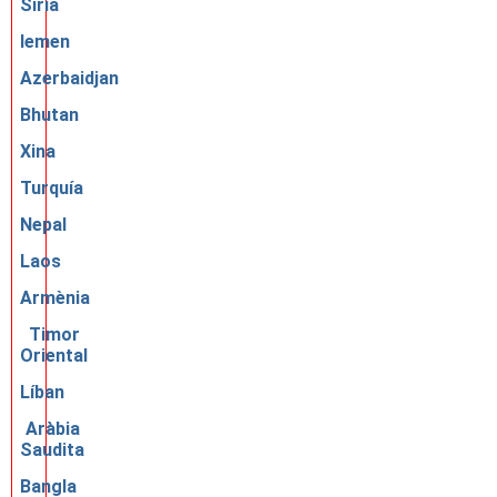
Síria
Iemen
Azerbaidjan
Bhutan
Xina
Turquía
Nepal
Laos
Armènia
Timor
Oriental
Líban
Aràbia
Saudita
Bangla