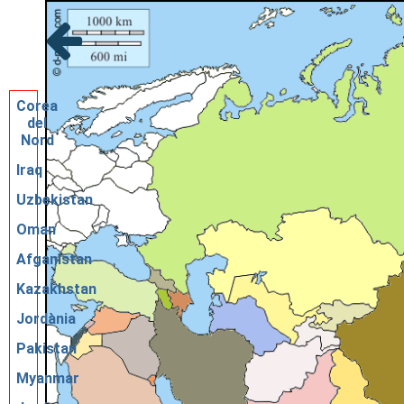
Corea
del
Nord
Iraq
Uzbekistan
Oman
Afganistan
Kazakhstan
Jordània
Pakistan
Myanmar