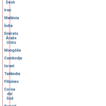
Desh
Iran
Malàisia
Índia
Emirats
Árabs
Units
Mongòlia
Cambodja
Israel
Tailàndia
Filipines
Corea
del
Sud