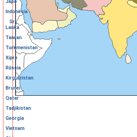
Japó
Indonèsia
Sri
Lanka
Taiwan
Turkmenistan
Xipre
Rússia
Kirguizistan
Brunei
Qatar
Tadjikistan
Geòrgia
Vietnam